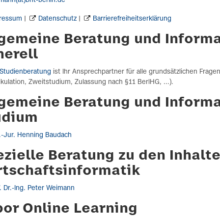
mann(at)bht-berlin.de
ressum
|
Datenschutz
|
Barrierefreiheitserklärung
lgemeine Beratung und Inform
nerell
Studienberatung
ist Ihr Ansprechpartner für alle grundsätzlichen Frage
kulation, Zweitstudium, Zulassung nach §11 BerlHG, ...).
lgemeine Beratung und Informa
udium
l.-Jur. Henning Baudach
zielle Beratung zu den Inhalt
rtschaftsinformatik
f. Dr.-Ing. Peter Weimann
bor Online Learning