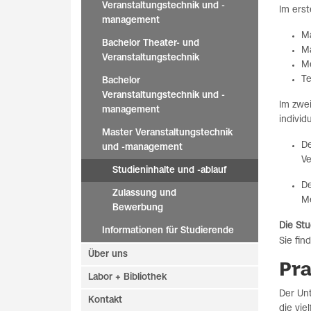
Veranstaltungstechnik und -
Im ers
management
Ma
Bachelor Theater- und
M
Veranstaltungstechnik
M
T
Bachelor
Veranstaltungstechnik und -
Im zwe
management
individ
Master Veranstaltungstechnik
De
und -management
Ve
Studieninhalte und -ablauf
De
Zulassung und
Me
Bewerbung
Die St
Informationen für Studierende
Sie fin
Über uns
Pr
Labor + Bibliothek
Der Unt
Kontakt
die vie