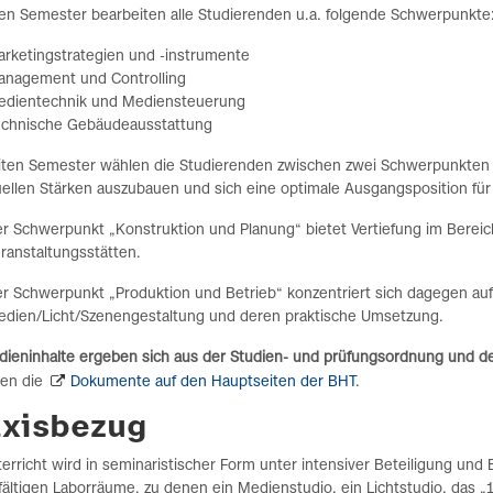
ten Semester bearbeiten alle Studierenden u.a. folgende Schwerpunkte
rketingstrategien und -instrumente
anagement und Controlling
edientechnik und Mediensteuerung
echnische Gebäudeausstattung
iten Semester wählen die Studierenden zwischen zwei Schwerpunkten a
uellen Stärken auszubauen und sich eine optimale Ausgangsposition für 
r Schwerpunkt „Konstruktion und Planung“ bietet Vertiefung im Berei
ranstaltungsstätten.
r Schwerpunkt „Produktion und Betrieb“ konzentriert sich dagegen auf
dien/Licht/Szenengestaltung und deren praktische Umsetzung.
udieninhalte ergeben sich aus der Studien- und prüfungsordnung und
den die
Dokumente auf den Hauptseiten der BHT
.
axisbezug
erricht wird in seminaristischer Form unter intensiver Beteiligung und
lfältigen Laborräume, zu denen ein Medienstudio, ein Lichtstudio, das „1