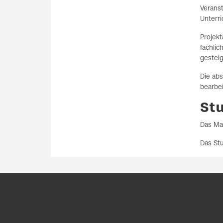
Veranst
Unterri
Projekt
fachlic
gesteig
Die abs
bearbe
St
Das Mas
Das St