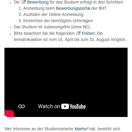
Die
Bewerbung
für das Studium erfolgt in drei Schritten:
Anmeldung beim
Bewerbungsportal
der BHT
Ausfüllen der Online-Anmeldung
Einreichen der benötigten Unterlagen
Das Studium ist zulassungsfrei (ohne NC).
Bitte beachten Sie die folgenden
Fristen
: Die
Immatrikulation ist vom 15. April bis zum 31. August möglich.
Wer Interesse an der Studienvariante
Mathe²
hat, bewirbt sich