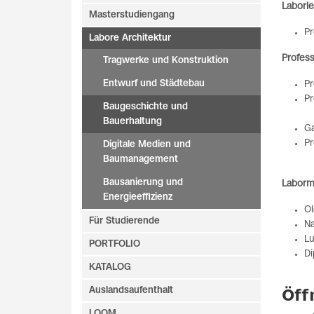
Laborle
Masterstudiengang
Pr
Labore Architektur
Profess
Tragwerke und Konstruktion
Entwurf und Städtebau
Pr
Pr
Baugeschichte und
Bauerhaltung
Ga
Pr
Digitale Medien und
Baumanagement
Bausanierung und
Labormi
Energieeffizienz
Ol
Für Studierende
Na
Lu
PORTFOLIO
Di
KATALOG
Auslandsaufenthalt
Öff
LOOM